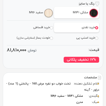
رنگ یا سایز:
مشکی M۱۴۱
سفید M۹۶
خرید نقدی
خرید اقساطی
خرید اسنپ پی
خودت بساز
(سفارشی سازی)
۸۱,۸۱۰,۰۰۰
قیمت:
تومان
۱۷% تخفیف پلکانی
مشخصات
اقلام تشکیل دهنده:
تخت خواب دو نفره عرض 160 - پاتختی (1 عدد) -
دراور - آینه
رنگبندی:
مشکی M۱۴۱ - سفید M۹۶
سبک:
مدرن