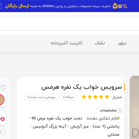
دراور
تشک
کابینت آشپزخانه
سرویس خواب یک نفره هرمس
ر
امتیاز:
دیدگاه
پرسشی ثبت نشده
مشخصات
اقلام تشکیل دهنده:
تخت خواب یک نفره عرض 90 -
خ
پاتختی (1 عدد) - میز آرایش - آینه بزرگ آدونیس -
خ
صندلی