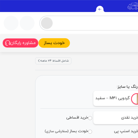
خودت بساز
مشاوره رایگان
شامل اقساط ۲۴ ماهه
نگ یا سایز:
گردویی M۴۱ – سفید
رید نقدی
خرید اقساطی
رید اسنپ پی
خودت بساز
(سفارشی سازی)