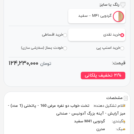
رنگ یا سایز:
گردویی M۴۱ – سفید
خرید نقدی
خرید اقساطی
خرید اسنپ پی
خودت بساز
(سفارشی سازی)
۱۲۴,۲۳۰,۰۰۰
قیمت:
تومان
۲۱% تخفیف پلکانی
مشخصات
اقلام تشکیل دهنده:
تخت خواب دو نفره عرض 160 - پاتختی (1 عدد) -
میز آرایش - آینه بزرگ آدونیس - صندلی
رنگبندی:
گردویی M41 سفید
سبک:
مدرن