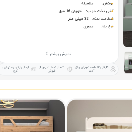
روکش:
ملامینه
کفی تخت خواب:
نئوپان 16 میل
ضخامت بدنه:
32 میلی متر
نوع پله:
ممبری
نمایش بیشتر
گارانتی ۱۲ ماهه
تعویض یراق
۲ سال ضمانت
پس از
ارسال رایگان
به تهران و
آلات
فروش
کرج