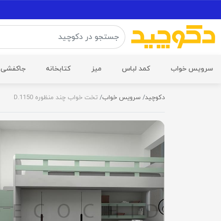
سرویس خواب
کمد لباس
میز
کتابخانه
جاکفشی
دکوچید
سرویس خواب
تخت خواب چند منظوره D.1150