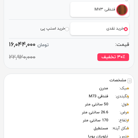
فندقی M۷۳
خرید نقدی
خرید اسنپ پی
۱۶,۰۴۴,۰۰۰
قیمت:
تومان
۲۲,۹۲۰,۰۰۰
٪ تخفیف
۳۰
مشخصات
سبک:
مدرن
رنگبندی:
فندقی M73
طول:
50 سانتی متر
عرض:
26.6 سانتی متر
ارتفاع:
170 سانتی متر
شکل آینه:
مستطیل
جنس:
نئوپان پویا