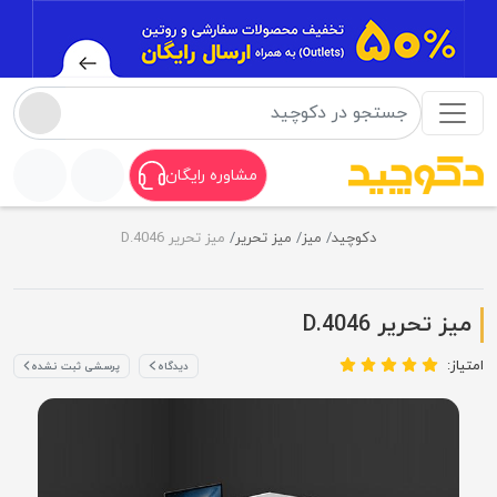
مشاوره رایگان
دکوچید
میز
میز تحریر
میز تحریر D.4046
میز تحریر D.4046
امتیاز:
دیدگاه
پرسشی ثبت نشده