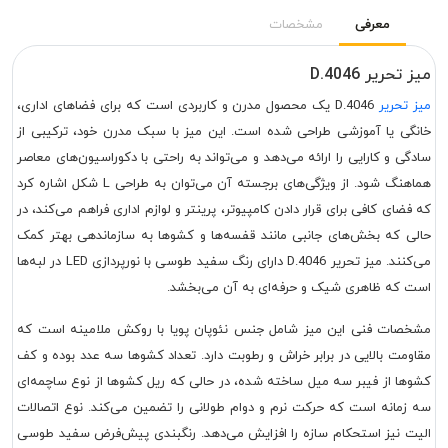
معرفی
مشخصات
میز تحریر D.4046
میز تحریر
D.4046 یک محصول مدرن و کاربردی است که برای فضاهای اداری،
خانگی یا آموزشی طراحی شده است. این میز با سبک مدرن خود، ترکیبی از
سادگی و کارایی را ارائه می‌دهد و می‌تواند به راحتی با دکوراسیون‌های معاصر
هماهنگ شود. از ویژگی‌های برجسته آن می‌توان به طراحی L شکل اشاره کرد
که فضای کافی برای قرار دادن کامپیوتر، پرینتر و لوازم اداری فراهم می‌کند، در
حالی که بخش‌های جانبی مانند قفسه‌ها و کشوها به سازماندهی بهتر کمک
می‌کنند. میز تحریر D.4046 دارای رنگ سفید طوسی با نورپردازی LED در لبه‌ها
است که ظاهری شیک و حرفه‌ای به آن می‌بخشد.
مشخصات فنی این میز شامل جنس نئوپان پویا با روکش ملامینه است که
مقاومت بالایی در برابر خراش و رطوبت دارد. تعداد کشوها سه عدد بوده و کف
کشوها از فیبر سه میل ساخته شده، در حالی که ریل کشوها از نوع ساچمه‌ای
سه زمانه است که حرکت نرم و دوام طولانی را تضمین می‌کند. نوع اتصالات
الیت نیز استحکام سازه را افزایش می‌دهد. رنگبندی پیش‌فرض سفید طوسی