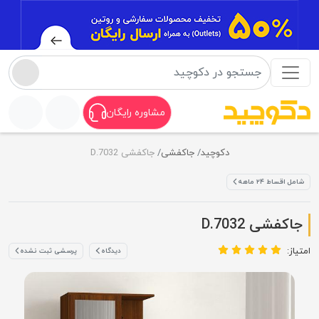
مشاوره رایگان
دکوچید
جاکفشی
جاکفشی D.7032
شامل اقساط ۲۴ ماهه
جاکفشی D.7032
امتیاز:
دیدگاه
پرسشی ثبت نشده