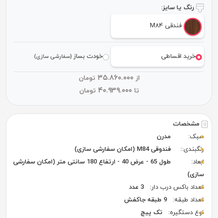
رنگ یا سایز:
فندقی M۸۴
خرید اقساطی
خودت بساز
(سفارشی سازی)
۳۵.۸۶۰.۰۰۰
از
تومان
۴۰.۹۳۹.۰۰۰
تا
تومان
مشخصات
سبک:
مدرن
رنگبندی::
فندوقی M84 (امکان سفارشی سازی)
ابعاد:
طول 65 - عرض 40 - ارتفاع 180 سانتی متر (امکان سفارشی
سازی)
تعداد باکس درب دار:
3 عدد
تعداد طبقه:
9 طبقه جاکفش
نوع دستگیره:
تک پیچ