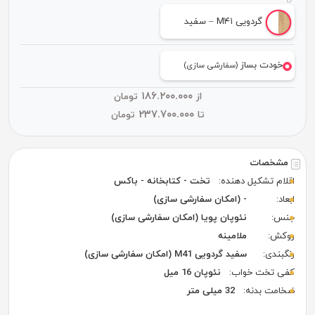
گردویی M۴۱ – سفید
خودت بساز
(سفارشی سازی)
۱۸۶.۲۰۰.۰۰۰
از
تومان
۲۳۷.۷۰۰.۰۰۰
تا
تومان
مشخصات
اقلام تشکیل دهنده:
تخت - کتابخانه - باکس
ابعاد:
- (امکان سفارشی سازی)
جنس:
نئوپان پویا (امکان سفارشی سازی)
روکش:
ملامینه
رنگبندی:
سفید گردویی M41 (امکان سفارشی سازی)
کفی تخت خواب:
نئوپان 16 میل
ضخامت بدنه:
32 میلی متر