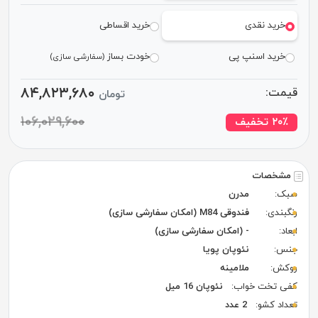
خرید نقدی
خرید اقساطی
خرید اسنپ پی
خودت بساز
(سفارشی سازی)
۸۴,۸۲۳,۶۸۰
قیمت:
تومان
۱۰۶,۰۲۹,۶۰۰
٪ تخفیف
۲۰
مشخصات
سبک:
مدرن
رنگبندی:
فندوقی M84 (امکان سفارشی سازی)
ابعاد:
- (امکان سفارشی سازی)
جنس:
نئوپان پویا
روکش:
ملامینه
کفی تخت خواب:
نئوپان 16 میل
تعداد کشو:
2 عدد