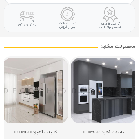
ارسال رایگان
۲ سال ضمانت
گارانتی ۱۲ ماهه
به تهران و کرج
پس از فروش
تعویض یراق آلات
محصولات مشابه
کابینت آشزخانه D.3025
کابینت آشپزخانه D.3023