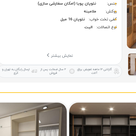
جنس:
نئوپان پویا (امکان سفارشی سازی)
روکش:
ملامینه
کفی تخت خواب:
نئوپان 16 میل
نوع اتصالات:
الیت
نمایش بیشتر
گارانتی ۱۲ ماهه
تعویض یراق
۲ سال ضمانت
پس از
ارسال رایگان
به تهران و
آلات
فروش
کرج