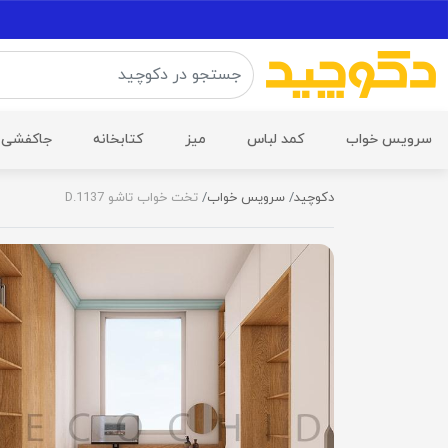
سرویس خواب
کمد لباس
میز
کتابخانه
جاکفشی
دکوچید
سرویس خواب
تخت خواب تاشو D.1137