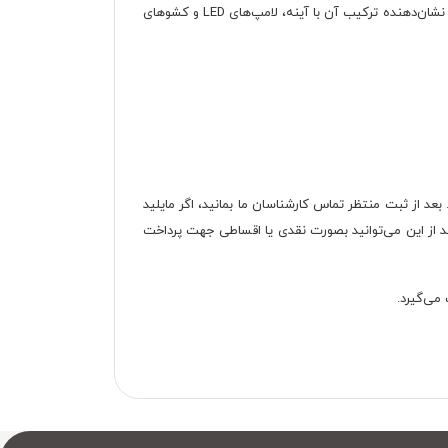
در نهایت، تخت خواب تاشو D.1137 با تمرکز بر پایداری، زیبایی‌شناسی و کارایی، عنصری دکوراتیو و کاربردی برای منزل محسوب می‌شود. تصاویر نشان‌دهنده ترکیب آن با آینه، لامپ‌های LED و کشوهای
 ثبت کنید. بعد از ثبت منتظر تماس کارشناسان ما بمانید، اگر مایلید
نفره D.1136 نیز در طی تماس به شما گفته می‌شود. بعد از این می‌توانید بصورت نقدی یا اقساطی جهت پرداخت