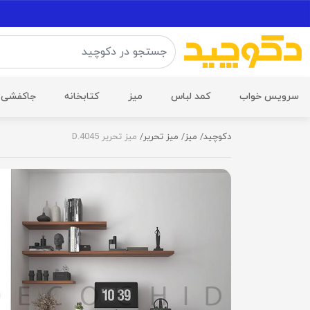
سرویس خواب
کمد لباس
میز
کتابخانه
جاکفشی
دکوچید
میز
میز تحریر
میز تحریر D.4045