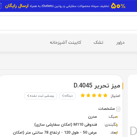
دراور
تشک
کابینت آشپزخانه
میز تحریر D.4045
امتیاز:
دیدگاه
پرسشی ثبت نشده
مشخصات
سبک:
مدرن
رنگبندی:
فندوقی M110 (امکان سفارشی سازی)
ابعاد:
عرض 50 - طول 120 - ارتفاع 78 سانتی متر (امکان