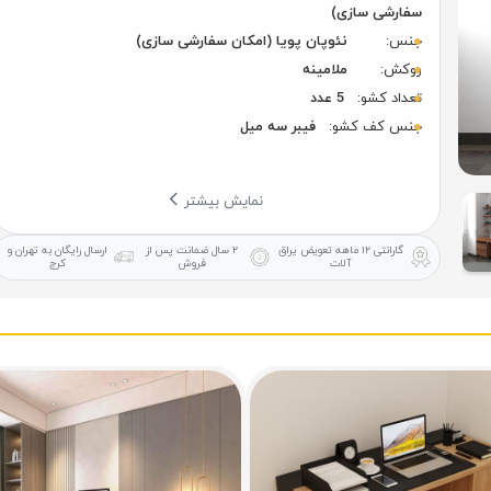
سفارشی سازی)
جنس:
نئوپان پویا (امکان سفارشی سازی)
روکش:
ملامینه
تعداد کشو:
5 عدد
جنس کف کشو:
فیبر سه میل
نمایش بیشتر
گارانتی ۱۲ ماهه
تعویض یراق
۲ سال ضمانت
پس از
ارسال رایگان
به تهران و
آلات
فروش
کرج