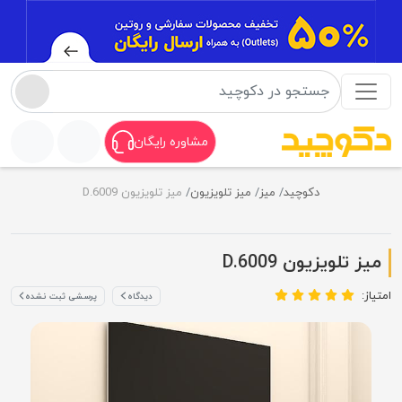
مشاوره رایگان
دکوچید
میز
میز تلویزیون
میز تلویزیون D.6009
میز تلویزیون D.6009
امتیاز:
دیدگاه
پرسشی ثبت نشده