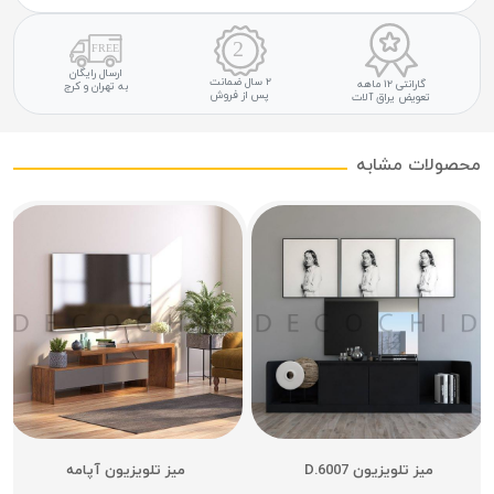
ارسال رایگان
۲ سال ضمانت
گارانتی ۱۲ ماهه
به تهران و کرج
پس از فروش
تعویض یراق آلات
محصولات مشابه
میز تلویزیون D.6007
میز تلویزیون آپامه