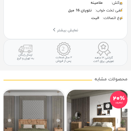
روکش:
ملامینه
کفی تخت خواب:
نئوپان 16 میل
نوع اتصالات:
الیت
نمایش بیشتر
ارسال رایگان
۲ سال ضمانت
گارانتی ۱۲ ماهه
به تهران و کرج
پس از فروش
تعویض یراق آلات
محصولات مشابه
۲۰%
تخفیف