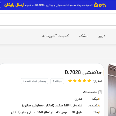
دراور
تشک
کابینت آشپزخانه
جاکفشی D.7028
امتیاز:
دیدگاه
پرسشی ثبت نشده
مشخصات
سبک:
مدرن
رنگبندی:
فندوقی M84 سفید (امکان سفارشی سازی)
ابعاد:
طول 70 - عرض 45 - ارتفاع 250 سانتی متر (امکان