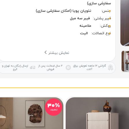
سفارشی سازی)
جنس:
نئوپان پویا (امکان سفارشی سازی)
فیبر پشتی:
فیبر سه میل
روکش:
ملامینه
نوع اتصالات:
الیت
نمایش بیشتر
گارانتی ۱۲ ماهه
تعویض یراق
۲ سال ضمانت
پس از
ارسال رایگان
به تهران و
آلات
فروش
کرج
۳۰%
تخفیف