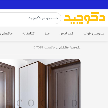
سرویس خواب
کمد لباس
میز
کتابخانه
جاکفشی
دکوچید
جاکفشی
جاکفشی D.7028