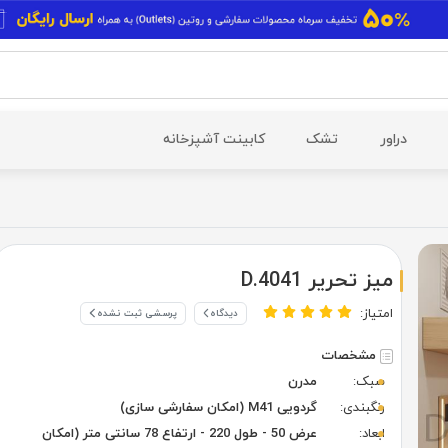
دراور
تشک
کابینت آشپزخانه
میز تحریر D.4041
امتیاز:
دیدگاه
پرسشی ثبت نشده
مشخصات
سبک:
مدرن
رنگبندی:
گردویی M41 (امکان سفارشی سازی)
ابعاد:
عرض 50 - طول 220 - ارتفاع 78 سانتی متر (امکان