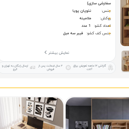
سفارشی سازی)
جنس:
نئوپان پویا
روکش:
ملامینه
تعداد کشو:
1 عدد
جنس کف کشو:
فیبر سه میل
نمایش بیشتر
گارانتی ۱۲ ماهه
تعویض یراق
۲ سال ضمانت
پس از
ارسال رایگان
به تهران و
آلات
فروش
کرج