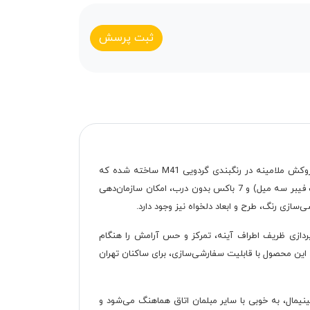
ثبت پرسش
میز تحریر D.4041 با سبک مدرن و طراحی کاربردی، گزینه‌ای ایده‌آل برای اتاق‌های کودکان و نوجوانان است. این میز با جنس نئوپان پویا و روکش ملامینه در رنگبندی گردویی M41 ساخته شده که
فضایی گرم و دلپذیر ایجاد می‌کند. ساختار L شکل آن با ابعاد قابل سفارشی‌سازی، بهینه‌سازی فضای اتاق را ممکن می‌سازد و با یک کشو (کف فیبر سه میل) و 7 باکس بدون درب، امکان سازمان‌دهی
سازی رنگ، طرح و ابعاد دلخواه نیز وجود دارد.
پردازی ظریف اطراف آینه، تمرکز و حس آرامش را هنگام
 این محصول با قابلیت سفارشی‌سازی، برای ساکنان تهران
 مینیمال، به خوبی با سایر مبلمان اتاق هماهنگ می‌شود و