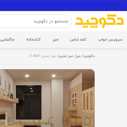
سرویس خواب
کمد لباس
میز
کتابخانه
جاکفشی
دکوچید
میز
میز تحریر
میز تحریر D.4041