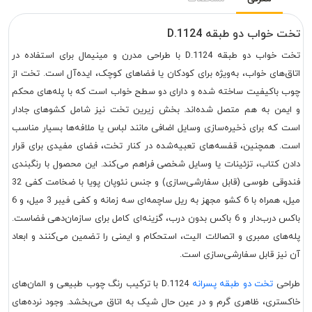
تخت خواب دو طبقه D.1124
تخت خواب دو طبقه D.1124 با طراحی مدرن و مینیمال برای استفاده در
اتاق‌های خواب، به‌ویژه برای کودکان یا فضاهای کوچک، ایده‌آل است. تخت از
چوب باکیفیت ساخته شده و دارای دو سطح خواب است که با پله‌های محکم
و ایمن به هم متصل شده‌اند. بخش زیرین تخت نیز شامل کشوهای جادار
است که برای ذخیره‌سازی وسایل اضافی مانند لباس یا ملافه‌ها بسیار مناسب
است. همچنین، قفسه‌های تعبیه‌شده در کنار تخت، فضای مفیدی برای قرار
دادن کتاب، تزئینات یا وسایل شخصی فراهم می‌کند. این محصول با رنگبندی
فندوقی طوسی (قابل سفارشی‌سازی) و جنس نئوپان پویا با ضخامت کفی 32
میل، همراه با 6 کشو مجهز به ریل ساچمه‌ای سه زمانه و کفی فیبر 3 میل، و 6
باکس درب‌دار و 6 باکس بدون درب، گزینه‌ای کامل برای سازمان‌دهی فضاست.
پله‌های ممبری و اتصالات الیت، استحکام و ایمنی را تضمین می‌کنند و ابعاد
آن نیز قابل سفارشی‌سازی است.
طراحی
تخت دو طبقه پسرانه
D.1124 با ترکیب رنگ چوب طبیعی و المان‌های
خاکستری، ظاهری گرم و در عین حال شیک به اتاق می‌بخشد. وجود نرده‌های