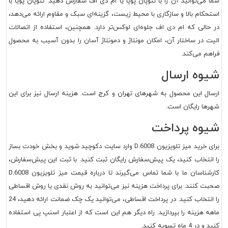
شما می‌توانید آن را با نئوپان پویا یا ام دی اف سفارش دهید. نئوپان پویا با
استحکام بالا و سازگاری با محیط زیست، گزینه‌ای سبک و مقاوم ارائه می‌دهد،
در حالی که ام دی اف جلوه‌ای لوکس‌تر دارد. همچنین، استفاده از اتصالات
الیت در ساختار آن، امکان مونتاژ و دمونتاژ آسان را بدون آسیب به محصول
فراهم می‌کند.
شیوه ارسال
ارسال این محصول به شهرهای تهران و کرج است. هزینه ارسال نیز برای این
شهرها رایگان است.
شیوه پرداخت
برای خرید میز تلویزیون D.6008 وارد سایت دکوچید شوید و بخش خودت بساز
را انتخاب کنید، یک پیش‌سفارش رایگان ثبت کنید. با ثبت این پیش‌سفارش،
کارشناسان ما با شما تماس می‌گیرند تا درباره قیمت میز تلویزیون D.6008
صحبت کنند. برای پرداخت هزینه نیز می‌توانید به روش نقدی یا روش اقساطی
را انتخاب کنید. در پرداخت اقساطی، می‌توانید یک چک ضمانت ارائه دهید، 24
ماهه هزینه را بپردازید. راه دیگر هم این است که از اعتبار اسنپ پی استفاده
کنید و در 4 ماه تسویه کنید.