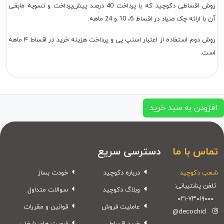
روش اقساطی دکوچید که با پرداخت 40 درصد پیش‌پرداخت و تسویه مابقی
آن با ارائه چک صیاد در اقساط 6، 10 و 24 ماهه.
روش دوم استفاده از اعتبار اسنپ پی و پرداخت هزینه خرید در اقساط ۴ ماهه
است.
افزودن به سبد خرید
تماس با ما
دسترسی سریع
شعب دکوچید
درباره دکوچید
خودت بساز
تلفن پشتیبانی:
وبلاگ دکوچید
سوالات متداول
۰۲۱-۷۳۰۱۹۰۰۰
عاملیت فروش
قوانین و مقررات
@decochid
خرید اقساطی
فرصت های شغلی