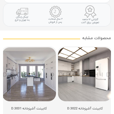
ارسال رایگان
۲ سال ضمانت
گارانتی ۱۲ ماهه
به تهران و کرج
پس از فروش
تعویض یراق آلات
محصولات مشابه
کابینت آشپزخانه D.3022
کابینت آشپزخانه D.3031