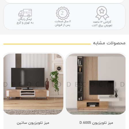
ارسال رایگان
۲ سال ضمانت
گارانتی ۱۲ ماهه
به تهران و کرج
پس از فروش
تعویض یراق آلات
محصولات مشابه
میز تلویزیون D.6005
میز تلویزیون ساتین