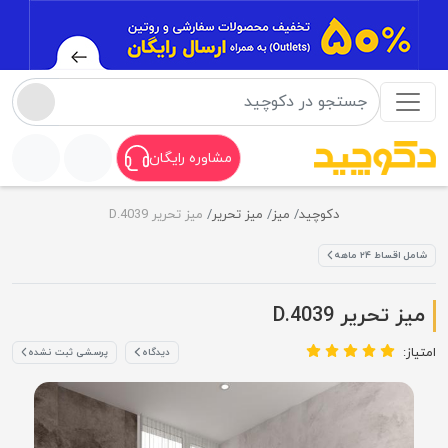
مشاوره رایگان
دکوچید
میز
میز تحریر
میز تحریر D.4039
شامل اقساط ۲۴ ماهه
میز تحریر D.4039
امتیاز:
دیدگاه
پرسشی ثبت نشده