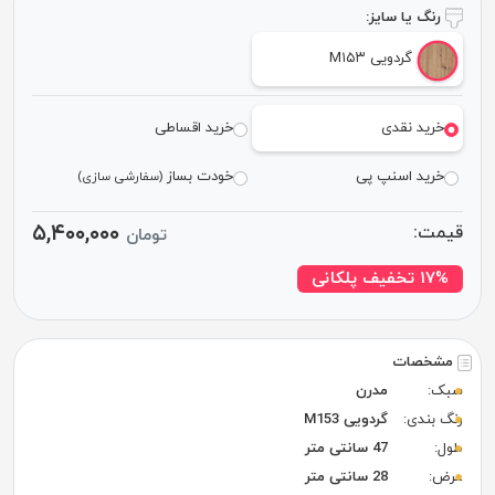
رنگ یا سایز:
گردویی M۱۵۳
خرید نقدی
خرید اقساطی
خرید اسنپ پی
خودت بساز
(سفارشی سازی)
۵,۴۰۰,۰۰۰
قیمت:
تومان
۱۷% تخفیف پلکانی
مشخصات
سبک:
مدرن
رنگ بندی:
گردویی M153
طول:
47 سانتی متر
عرض:
28 سانتی متر