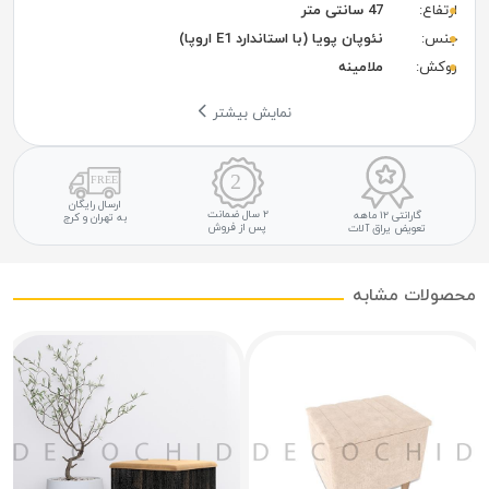
ارتفاع:
47 سانتی متر
جنس:
نئوپان پویا (با استاندارد E1 اروپا)
روکش:
ملامینه
نمایش بیشتر
ارسال رایگان
۲ سال ضمانت
گارانتی ۱۲ ماهه
به تهران و کرج
پس از فروش
تعویض یراق آلات
محصولات مشابه