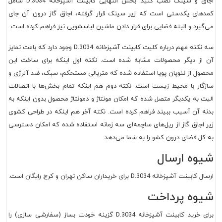
اجاق و سینک نصب کنید. بخش انتهایی کابینت آشپزخانه D.3034 شامل
کمدهای یکدستی است که زیر سینک قرار گرفته، اجاق گاز درون آن جای
می‌گیرد و البته فضایی برای قرار دادن ماشین لباسشویی نیز فراهم کرده است.
سه نکته مهم درباره کلیت کابینت آشپزخانه D.3034 وجود دارد که باعث تمایز
آن از دیگر محصولات مشابه شده است. نکته اول اینکه برای ساخت این
محصول از نئوپان پویا استفاده شده که متریالی مستحکم، سبک، ضد آلرژی و
سازگار با محیط زیست است. نکته دوم هم اینکه تمام بخش‌ها با اتصالات
الیت به یکدیگر متصل شده که امکان مونتاژ و دمونتاژ محصول بدون اینکه به
بدنه آن آسیب ببیند فراهم کرده است. نکته آخر هم اینکه در طراحی کشوی
زیر اجاق گاز از ریل‌های ساچمه‌ای سه زمانه استفاده شده که امکان دسترسی
به کل فضای درون کشو را به شما می‌دهد.
شیوه ارسال
ارسال کابینت آشپزخانه D.3034 برای خریداران ساکن تهران و کرج رایگان است.
شیوه پرداخت
برای خرید کابینت آشپزخانه D.3034 گزینه خودت بساز (سفارشی سازی) را