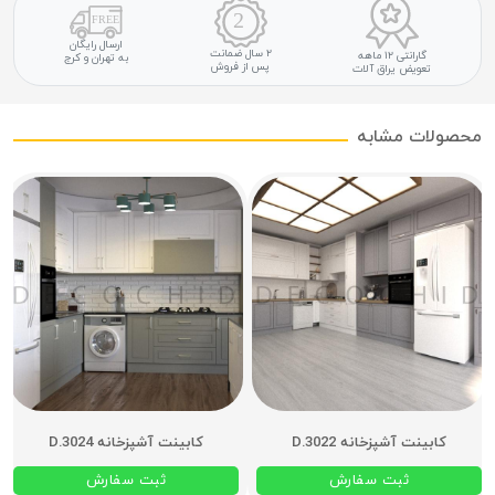
ارسال رایگان
۲ سال ضمانت
گارانتی ۱۲ ماهه
به تهران و کرج
پس از فروش
تعویض یراق آلات
محصولات مشابه
کابینت آشپزخانه D.3022
کابینت آشپزخانه D.3024
ثبت سفارش
ثبت سفارش