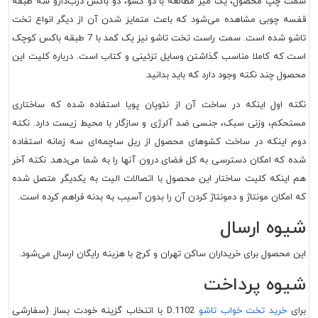
سمت چپ محصول، یک میز مطالعه با دو کشو، دو باکس درب‌دارو سه طبقه
قفسه چوبی مشاهده می‌شود که باعث متمایز شدن آن از دیگر انواع تخت
تاشو شده است. سمت راست تخت تاشو نیز یک کمد با 7 طبقه باکس کوچک
است که کاملا مناسب گذاشتن وسایل تزئینی و کتاب است. درباره کلیت این
محصول چند نکته وجود دارد که باید بدانید.
نکته اول اینکه در ساخت آن از نئوپان پویا استفاده شده که ساختاری
مستحکم، وزنی سبک، جنسی ضد آلرژی و سازگار با محیط زیست دارد. نکته
دوم اینکه در ساخت کشوهای محصول از ریل ساچمه‌ای سه زمانه استفاده
شده که امکان دسترسی به کل فضای درون آنها را به شما می‌دهد. نکته آخر
هم اینکه کلیت ساختار این محصول با اتصالات الیت به یکدیگر متصل شده
که امکان مونتاژ و دمونتاژ کردن آن را بدون آسیب به بدنه فراهم کرده است.
شیوه ارسال
این محصول برای خریداران ساکن تهران و کرج با هزینه رایگان ارسال می‌شود.
شیوه پرداخت
برای
خرید تخت خواب تاشو
D.1102 با اتنخاب گزینه خودت بساز (سفارشی