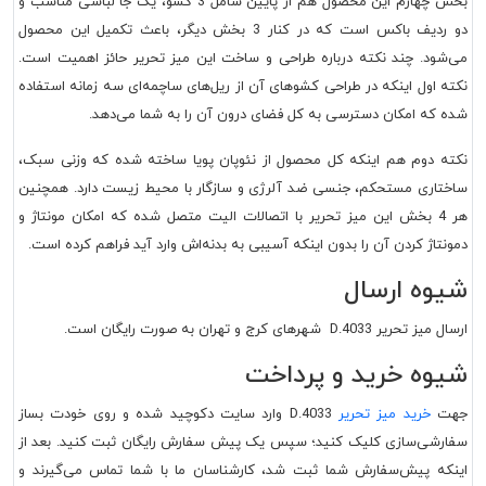
بخش چهارم این محصول هم از پایین شامل 3 کشو، یک جا لباسی مناسب و
دو ردیف باکس است که در کنار 3 بخش دیگر، باعث تکمیل این محصول
می‌شود. چند نکته درباره طراحی و ساخت این میز تحریر حائز اهمیت است.
نکته اول اینکه در طراحی کشوهای آن از ریل‌های ساچمه‌ای سه زمانه استفاده
شده که امکان دسترسی به کل فضای درون آن را به شما می‌دهد.
نکته دوم هم اینکه کل محصول از نئوپان پویا ساخته شده که وزنی سبک،
ساختاری مستحکم، جنسی ضد آلرژی و سازگار با محیط زیست دارد. همچنین
هر 4 بخش این میز تحریر با اتصالات الیت متصل شده که امکان مونتاژ و
دمونتاژ کردن آن را بدون اینکه آسیبی به بدنه‌اش وارد آید فراهم کرده است.
شیوه ارسال
ارسال میز تحریر D.4033 شهرهای کرج و تهران به صورت رایگان است.
شیوه خرید و پرداخت
جهت
خرید میز تحریر
D.4033 وارد سایت دکوچید شده و روی خودت بساز
سفارشی‌سازی کلیک کنید؛ سپس یک پیش سفارش رایگان ثبت کنید. بعد از
اینکه پیش‌سفارش شما ثبت شد، کارشناسان ما با شما تماس می‌گیرند و