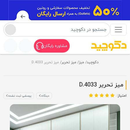
مشاوره رایگان
دکوچید
میز
میز تحریر
میز تحریر D.4033
میز تحریر D.4033
امتیاز:
دیدگاه
پرسشی ثبت نشده