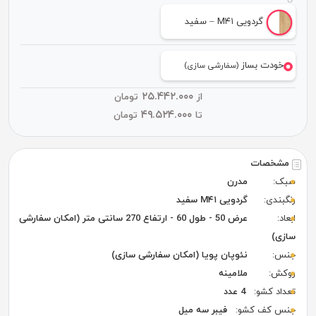
گردویی M۴۱ – سفید
خودت بساز
(سفارشی سازی)
۲۵.۴۴۲.۰۰۰
از
تومان
۴۹.۵۲۴.۰۰۰
تا
تومان
مشخصات
سبک:
مدرن
رنگبندی:
گردویی M۴۱ سفید
ابعاد:
عرض 50 - طول 60 - ارتفاع 270 سانتی متر (امکان سفارشی
سازی)
جنس:
نئوپان پویا (امکان سفارشی سازی)
روکش:
ملامینه
تعداد کشو:
4 عدد
جنس کف کشو:
فیبر سه میل