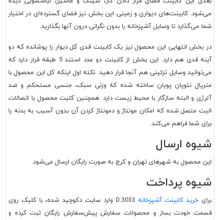
بعدی این کابینت فضای قرار دادن گاز، سینک و ماشین لباسشویی دیده
می‌شود. کابینت‌های دیواری و زمینی این بخش نیز فضای گسترده‌ای در اختیار
شما می‌گذارد تا وسایل آشپزخانه را بدون نگرانی درون آنها بگذارید.
در بخش انتهایی این محصول نیز یک کابینت قدی کل دیوار را پوشانده که دو
آینه قدی هم دارد. این بخش از کابینت دو عدد استند 5 طبقه قرار دارد که
می‌توانید وسایل تزئینی هم آنجا قرار دهید. نکته اول اینکه کل این محصول با
متریال نئوپان پویان ساخته شده که وزنی سبک، جنسی مستحکم و ضد
آلرژی و البته سازگار با محیط زیست دارد. همچنین کلیت محصول با اتصالات
الیت متصل شده که امکان مونتاژ و دمونتاژ کردن آن بدون آسیب به بدنه را
برای شما فراهم می‌کند.
شیوه ارسال
این محصول به شهرهای تهران و کرج به صورت رایگان ارسال می‌شود.
شیوه پرداخت
برای
خرید کابینت آشپزخانه
D.3033 وارد سایت دکوچید شده، با کلیک روی
قسمت خودت بساز و محصولات سفارش پیش‌سفارش رایگان ثبت کرده و