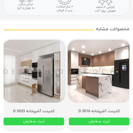
ارسال رایگان
۲ سال ضمانت
گارانتی ۱۲ ماهه
به تهران و کرج
پس از فروش
تعویض یراق آلات
محصولات مشابه
کابینت آشپزخانه D.3016
کابینت آشپزخانه D.3023
ثبت سفارش
ثبت سفارش