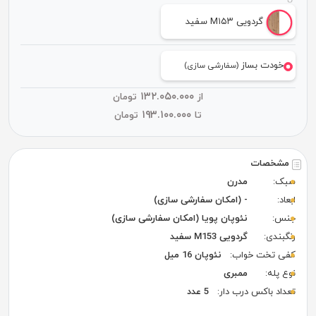
گردویی M۱۵۳ سفید
خودت بساز
(سفارشی سازی)
۱۳۲.۰۵۰.۰۰۰
از
تومان
۱۹۳.۱۰۰.۰۰۰
تا
تومان
مشخصات
سبک:
مدرن
ابعاد:
- (امکان سفارشی سازی)
جنس:
نئوپان پویا (امکان سفارشی سازی)
رنگبندی:
گردویی M153 سفید
کفی تخت خواب:
نئوپان 16 میل
نوع پله:
ممبری
تعداد باکس درب دار:
5 عدد