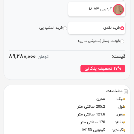
گردویی M۱۵۳
خرید نقدی
خرید اسنپ پی
خودت بساز
(سفارشی سازی)
۸۹,۲۸۰,۰۰۰
قیمت:
تومان
۱۷% تخفیف پلکانی
مشخصات
سبک:
مدرن
طول:
205.2 سانتی متر
عرض:
121.8 سانتی متر
ارتفاع:
170 سانتی متر
رنگبندی:
گردویی M153