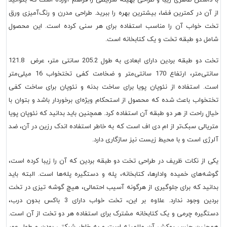
از آن در کمترین فضا، بیشترین بهره را ببرید. طراحی مدرن و رنگ‌آمیزی ورق
تخت خواب آن را مناسب استفاده برای هر سنی کرده است. این محصول
شامل دو طبقه تخت و یک کتابخانه است.
تخت دو طبقه بردین دارای ابعادی به طول 205.2 سانتی متر، عرض 121.8
سانتی‌متر، ارتفاع 170 سانتی‌متر و ضخامت کفی تختخواب 16 میلی‌متر
است. استفاده از نئوپان پویا برای ساخت بدنه و نئوپان برای ساخت کفی
تختخواب باعث شده که محصول از استحکام ویژه‌ای برخوردار باشد و بتوان با
خیال راحت از هر دو طبقه آن استفاده کرد. همچنین باید بدانید که نئوپان پویا
متریالی سبک‌تر از ام دی اف است که به خاطر استفاده اندک رزین در آن، ضد
آلرژی است و با محیط زیست نیز سازگاری دارد.
یکی از نکات ظریف در طراحی تخت دو طبقه بردین که آن را زیبا کرده است،
گوشه‌های خمیده وادارها، کتابخانه، پله و دستگیره پله‌ها است. البته باید
بدانید که برای جلوگیری از هرگونه آسیب احتمالی، هیچ گوشه تیزی در تخت
بردین وجود ندارد. علاوه بر این، تخت خواب دارای 3 باکس بدون درب،
دستگیره چرمی و یک کتابخانه مشترک برای استفاده هر دو تخت از آن است.
همچنین جنس روکش آن ملامینه است و به خاطر شرکتی بودن و طول عمر