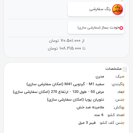
رنگ سفارشی
خودت بساز
(سفارشی سازی)
۷۰.۵۰۱.۰۰۰
از
تومان
۱۰۸.۲۱۵.۰۰۰
تا
تومان
مشخصات
سبک:
مدرن
رنگبندی:
سفید M1 - گردویی M41 (امکان سفارشی سازی)
ابعاد:
عرض 50 - طول 120 - ارتفاع 270 (امکان سفارشی سازی)
جنس:
نئوپان پویا (امکان سفارشی سازی)
روکش:
ملامینه ضد خش
تعداد کشو:
6 عدد
جنس کف کشو:
فیبر 3 میل