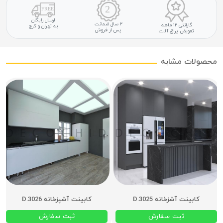
ارسال رایگان
۲ سال ضمانت
گارانتی ۱۲ ماهه
به تهران و کرج
پس از فروش
تعویض یراق آلات
محصولات مشابه
کابینت آشزخانه D.3025
کابینت آشپزخانه D.3026
ثبت سفارش
ثبت سفارش