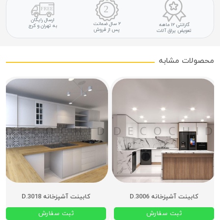
ارسال رایگان
۲ سال ضمانت
گارانتی ۱۲ ماهه
به تهران و کرج
پس از فروش
تعویض یراق آلات
محصولات مشابه
کابینت آشپزخانه D.3006
کابینت آشپزخانه D.3018
ثبت سفارش
ثبت سفارش