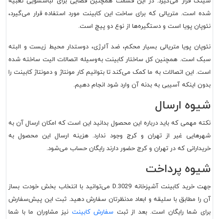
سینک قرار می‌گیرد. در این قسمت همچنین فضایی برای لباسشویی تعبیه
شده است. متریالی که برای ساخت این کابینت مورد استفاده قرار می‌گیرد،
نئوپان پویا است و دستگیره‌ها از نوع دو پیچ است.
نئوپان پویا متریالی بسیار محکم، ضد آلرژی، دوستدار محیط زیست و البته
سبک است. همچنین کل ساختار کابینت به‌وسیله اتصالات الیت ساخته شده
است. این اتصالات به ما کمک می‌کند تا بتوانیم کار مونتاژ و دمونتاژ کابینت را
بدون اینکه آسیبی به بدنه آن وارد شود انجام دهیم.
شیوه ارسال
نکته مهمی که باید درباره این محصول بدانید این است که امکان ارسال آن به
شهرهایی غیر از تهران و کرج وجود ندارد. هزینه ارسال این محصول به
خریدارانی که در تهران و کرج حضور دارند رایگان حساب می‌شود.
شیوه پرداخت
جهت خرید
کابینت آشپزخانه D.3029
می‌توانید با انتخاب بخش خودت بساز
آن را مطابق با سلیقه و ابعاد مدنظرتان سفارش دهید. ثبت این پیش‌سفارش
برای شما رایگان است. بعد از ثبت
سفارش کابینت
نیز مشاوران ما با شما