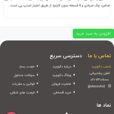
ضامن، چک صیادی و 4 قسطه بدون کارمزد از طریق اعتبار اسنپ پی است.
افزودن به سبد خرید
تماس با ما
دسترسی سریع
شعب دکوچید
درباره دکوچید
خودت بساز
تلفن پشتیبانی:
وبلاگ دکوچید
سوالات متداول
۰۲۱-۷۳۰۱۹۰۰۰
عاملیت فروش
قوانین و مقررات
@decochid
خرید اقساطی
فرصت های شغلی
نماد ها