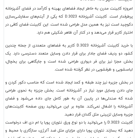
امروزه کابینت مدرن به خاطر ایجاد فضاهای بهینه و کارآمد در فضای آشپزخانه
پرطرفدار است.
کابینت آشپزخانه D.3023
که یکی از آیتم‌های سفارشی‌سازی
دکوچید است نیز به همین مدل طراحی شده است. این کابینت فضای کافی در
اختیار کاربر قرار می‌دهد و در کنار آن ظاهر شکیلی هم دارد.
با خرید
کابینت آشپزخانه D.3023
کاربر به فضاهای متعددی از جمله چندین
کشو، دو ردیف فضای جادار برای قرار دادن وسایل متعدد دسترسی دارد. یک
بخش مجزا نیز برای فر دیواری طراحی شده است و جایگاهی برای یخچال،
لباسشویی و ظرفشویی در نظر گرفته شده است.
در بخش جزیره نیز چند طبقه و کمد ایجاد شده است که مناسب دکور کردن و
جای دادن وسایل مورد نیاز در آشپزخانه است. بخش جزیزه به نحوی طراحی
شده که صندلی‌ها در پایین آن به طور کامل جای داده می‌شود و فضای
آشپزخانه را اشغال نمی‌کند. علاوه بر این می‌توانید روی صفحه کابینت‌های
جزیره وسایل تزیینی مثل گلدان قرار دهید.
کابینت D.3023
را می‌توانید با دو نوع ورق نئوپان پویا یا ام دی اف درخواست
دهید که بسازند. نئوپان پویا دارای مزایای مثل ضد آلرژی، سازگاری با محیط و