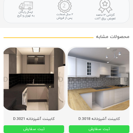
ارسال رایگان
۲ سال ضمانت
گارانتی ۱۲ ماهه
به تهران و کرج
پس از فروش
تعویض یراق آلات
محصولات مشابه
کابینت آشپزخانه D.3018
کابینت آشپزخانه D.3021
ثبت سفارش
ثبت سفارش