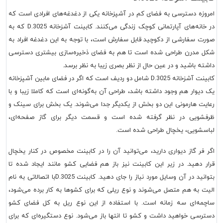
امروزه دسترسی به فضای کم در آشپزخانه یکی از دغدغه‌های افرادی است که
در خانه‌های آپارتمانی کوچک زندگی می‌کنند.
کابینت آشزخانه D.3025
که به
صورت سفارشی از دکوچید قابل سفارش است، با توجه به این دغدغه افراد به
شکل مدرن طراحی شده است تا هم به فضای ذخیره‌سازی بیشتری دسترسی
داشته باشید و در عین حال از نظر بصری زیبا به نظر برسد.
کابینت آشزخانه D.3025
شامل دو ردیف است که اگر در فضای مابین آشپزخانه
یک دیوار هم وجود داشته باشد، طراحی آن به‌گونه‌ای است که کاملا زیبا و با
رعایت هارمونی این دو بخش از یکدیگر جدا می‌شوند. یک بخش برای سینک و
ظرفشویی در نظر گرفته شده است و قسمت دیگر برای گاز صفحه‌ای،
لباسشویی، یخچال طراحی شده است.
اگر فر گاز دیواری دارید، می‌توانید آن را در کابینت مخصوص در کنار یخچال
قرار دهید. در زیر این کابینت نیز باز هم فضایی کشو مانند ایجاد شده تا
بتوانید در آن وسایل مورد نیاز را جای دهید.
کابینت D.3025
با اتصالاتی به نام
الیت به هم متصل می‌شوند و نوع ریلی که برای کشوها به کار برده می‌شود،
ساچمه‌ای سه زمانه است. با استفاده از این نوع ریل به کل فضای کشو
دسترسی خواهید داشت و کشو تا انتها باز می‌شود. نوع دستگیره‌ای که برای