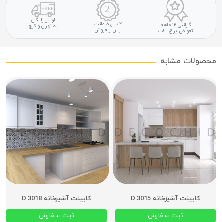
ارسال رایگان
۲ سال ضمانت
گارانتی ۱۲ ماهه
به تهران و کرج
پس از فروش
تعویض یراق آلات
محصولات مشابه
کابینت آشپزخانه D.3015
کابینت آشپزخانه D.3018
ثبت سفارش
ثبت سفارش