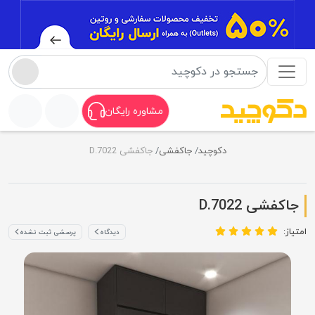
مشاوره رایگان
دکوچید
جاکفشی
جاکفشی D.7022
جاکفشی D.7022
امتیاز:
دیدگاه
پرسشی ثبت نشده