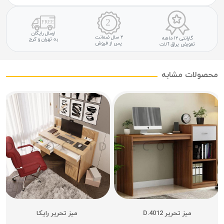
ارسال رایگان
۲ سال ضمانت
گارانتی ۱۲ ماهه
به تهران و کرج
پس از فروش
تعویض یراق آلات
محصولات مشابه
میز تحریر D.4012
میز تحریر رایکا