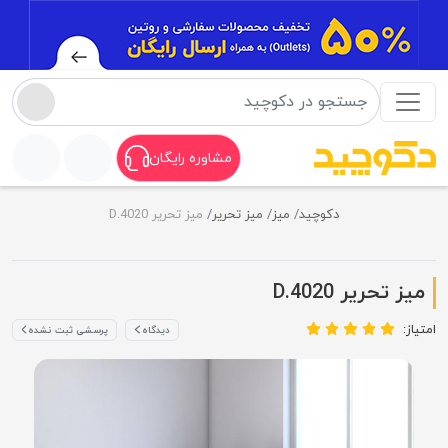
مشاوره رایگان
دکوچید
میز
میز تحریر
میز تحریر D.4020
میز تحریر D.4020
امتیاز:
دیدگاه
پرسشی ثبت نشده