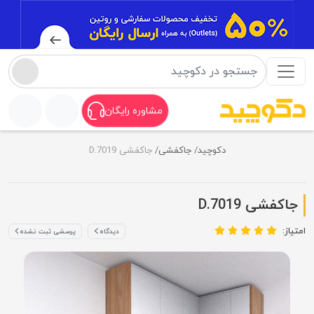
مشاوره رایگان
دکوچید
جاکفشی
جاکفشی D.7019
جاکفشی D.7019
امتیاز:
دیدگاه
پرسشی ثبت نشده