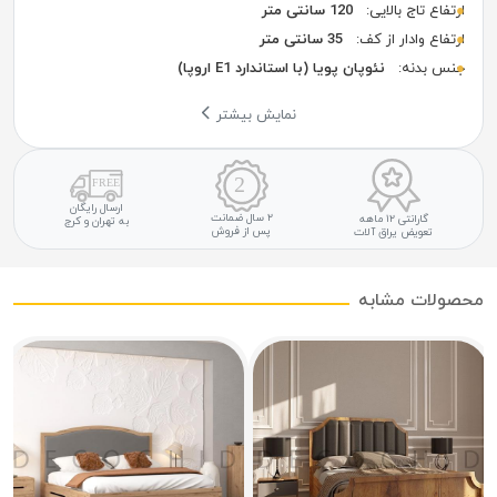
ارتفاع تاج بالایی:
120 سانتی متر
ارتفاع وادار از کف:
35 سانتی متر
جنس بدنه:
نئوپان پویا (با استاندارد E1 اروپا)
نمایش بیشتر
ارسال رایگان
۲ سال ضمانت
گارانتی ۱۲ ماهه
به تهران و کرج
پس از فروش
تعویض یراق آلات
محصولات مشابه