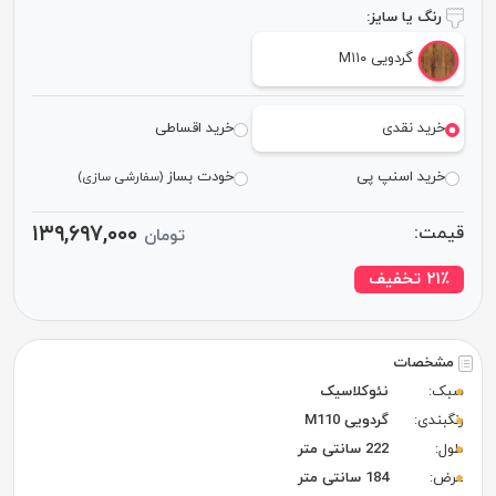
رنگ یا سایز:
گردویی M۱۱۰
خرید نقدی
خرید اقساطی
خرید اسنپ پی
خودت بساز
(سفارشی سازی)
۱۳۹,۶۹۷,۰۰۰
قیمت:
تومان
٪ تخفیف
۲۱
مشخصات
سبک:
نئوکلاسیک
رنگبندی:
گردویی M110
طول:
222 سانتی متر
عرض:
184 سانتی متر