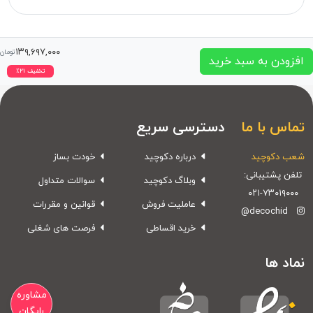
۱۳۹,۶۹۷,۰۰۰
تومان
افزودن به سبد خرید
تخفیف
۲۱
٪
تماس با ما
دسترسی سریع
شعب دکوچید
درباره دکوچید
خودت بساز
تلفن پشتیبانی:
وبلاگ دکوچید
سوالات متداول
۰۲۱-۷۳۰۱۹۰۰۰
عاملیت فروش
قوانین و مقررات
@decochid
خرید اقساطی
فرصت های شغلی
نماد ها
مشاوره
رایگان