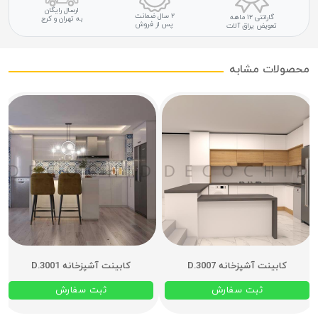
ارسال رایگان
۲ سال ضمانت
گارانتی ۱۲ ماهه
به تهران و کرج
پس از فروش
تعویض یراق آلات
محصولات مشابه
کابینت آشپزخانه D.3007
کابینت آشپزخانه D.3001
ثبت سفارش
ثبت سفارش