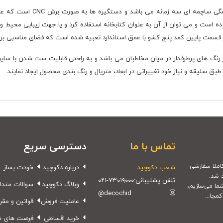
در زیر تخت سه کشو تعبیه شده ا
ست و می توان از آن به عنوان کتابخانه استفاده کرد و یا جهت زیبایی محیط وسای
 قسمت پایین کمد پنج کشو با عمق استاندارد تعبیه شده است که فضای مناسبی برای
گ های پرطرفدار در میان مخاطبان می باشد و به راحتی قابلیت ست شدن با سایر وس
تماس با ما
دسترسی سریع
شعب دکوچید
درباره دکوچید
خودت بساز
 شد.
تلفن پشتیبانی:
۰۲۱-۷۳۰۱۹۰۰۰
وبلاگ دکوچید
سوالات متدا
شما می‌سازیم،
@decochid
مجا...
عاملیت فروش
قوانین و مقر
خرید اقساطی
فرصت های 