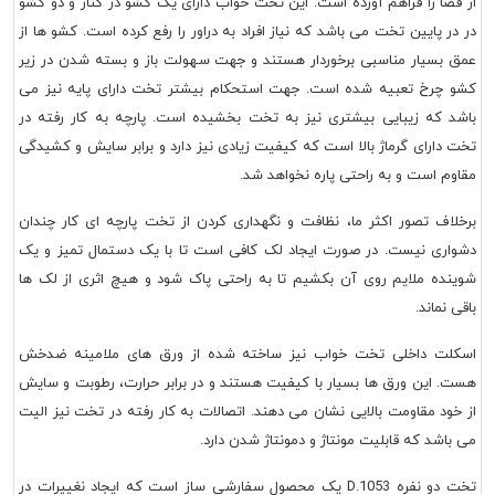
از فضا را فراهم آورده است. این تخت خواب دارای یک کشو در کنار و دو کشو
در در پایین تخت می باشد که نیاز افراد به دراور را رفع کرده است. کشو ها از
عمق بسیار مناسبی برخوردار هستند و جهت سهولت باز و بسته شدن در زیر
کشو چرخ تعبیه شده است. جهت استحکام بیشتر تخت دارای پایه نیز می
باشد که زیبایی بیشتری نیز به تخت بخشیده است. پارچه به کار رفته در
تخت دارای گرماژ بالا است که کیفیت زیادی نیز دارد و برابر سایش و کشیدگی
مقاوم است و به راحتی پاره نخواهد شد.
برخلاف تصور اکثر ما، نظافت و نگهداری کردن از تخت پارچه ای کار چندان
دشواری نیست. در صورت ایجاد لک کافی است تا با یک دستمال تمیز و یک
شوینده ملایم روی آن بکشیم تا به راحتی پاک شود و هیچ اثری از لک ها
باقی نماند.
اسکلت داخلی تخت خواب نیز ساخته شده از ورق های ملامینه ضدخش
هست. این ورق ها بسیار با کیفیت هستند و در برابر حرارت، رطوبت و سایش
از خود مقاومت بالایی نشان می دهند. اتصالات به کار رفته در تخت نیز الیت
می باشد که قابلیت مونتاژ و دمونتاژ شدن دارد.
تخت دو نفره D.1053 یک محصول سفارشی ساز است که ایجاد نغییرات در