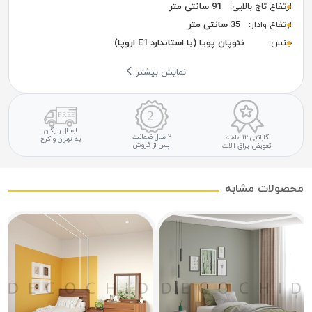
ارتفاع تاج بالایی:
91 سانتی متر
ارتفاع وادار:
35 سانتی متر
جنس:
نئوپان پویا (با استاندارد E1 اروپا)
نمایش بیشتر
ارسال رایگان
۲ سال ضمانت
گارانتی ۱۲ ماهه
به تهران و کرج
پس از فروش
تعویض یراق آلات
حصولات مشابه