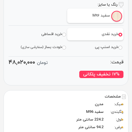
رنگ یا سایز:
سفید M۹۶
خرید نقدی
خرید اقساطی
خرید اسنپ پی
خودت بساز
(سفارشی سازی)
۴۸,۰۲۰,۰۰۰
قیمت:
تومان
۱۷% تخفیف پلکانی
مشخصات
سبک:
مدرن
رنگبندی:
سفید M96
طول:
224.2 سانتی متر
عرض:
94.2 سانتی متر