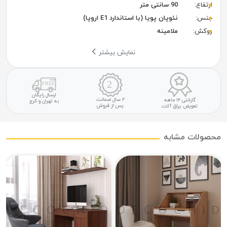
ارتفاع:
90 سانتی متر
جنس:
نئوپان پویا (با استاندارد E1 اروپا)
روکش:
ملامینه
نمایش بیشتر
ارسال رایگان
۲ سال ضمانت
گارانتی ۱۲ ماهه
به تهران و کرج
پس از فروش
تعویض یراق آلات
محصولات مشابه