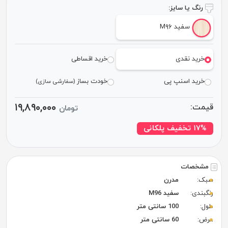
رنگ یا سایز:
سفید M۹۶
خرید نقدی
خرید اقساطی
خرید اسنپ پی
خودت بساز
(سفارشی سازی)
۱۹,۸۹۰,۰۰۰
قیمت:
تومان
۱۷% تخفیف پلکانی
مشخصات
سبک:
مدرن
رنگبندی:
سفید M96
طول:
100 سانتی متر
عرض:
60 سانتی متر