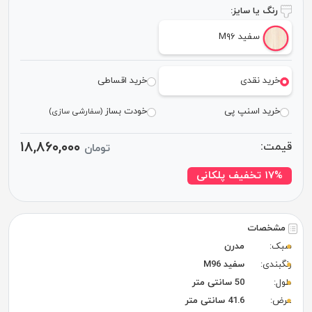
رنگ یا سایز:
سفید M۹۶
خرید نقدی
خرید اقساطی
خرید اسنپ پی
خودت بساز
(سفارشی سازی)
۱۸,۸۶۰,۰۰۰
قیمت:
تومان
۱۷% تخفیف پلکانی
مشخصات
سبک:
مدرن
رنگبندی:
سفید M96
طول:
50 سانتی متر
عرض:
41.6 سانتی متر