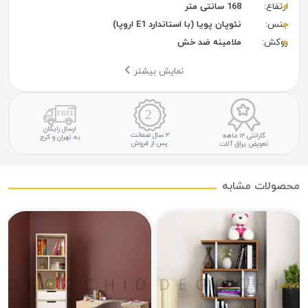
ارتفاع:
168 سانتی متر
جنس:
نئوپان پویا (با استاندارد E1 اروپا)
روکش:
ملامینه ضد خش
نمایش بیشتر
ارسال رایگان
۲ سال ضمانت
گارانتی ۱۲ ماهه
به تهران و کرج
پس از فروش
تعویض یراق آلات
محصولات مشابه