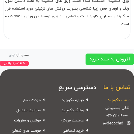
ورق ملامینه استفاده شده است. ورق های ملامینه به علت داشتن تنوع
رنگ و ارضای حس زیبا شناسی بصورت روکش های تزئینی مورد استفاده قرار
میگیرند و بسیار پر کاربرد است و تمامی لبه های توسط این ورق ها pvc شده
است.
۹,۱۱۰,۰۰۰
تومان
افزودن به سبد خرید
۱۷% تخفیف پلکانی
تماس با ما
دسترسی سریع
شعب دکوچید
درباره دکوچید
خودت بساز
تلفن پشتیبانی:
وبلاگ دکوچید
سوالات متداول
۰۲۱-۷۳۰۱۹۰۰۰
عاملیت فروش
قوانین و مقررات
@decochid
خرید اقساطی
فرصت های شغلی