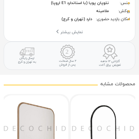
جنس:
نئوپان پویا (با استاندارد E1 اروپا)
روکش:
ملامینه
امکان بازدید حضوری:
دارد (تهران و کرج)
نمایش بیشتر
ارسال رایگان
۲ سال ضمانت
گارانتی ۱۲ ماهه
به تهران و کرج
پس از فروش
تعویض یراق آلات
محصولات مشابه