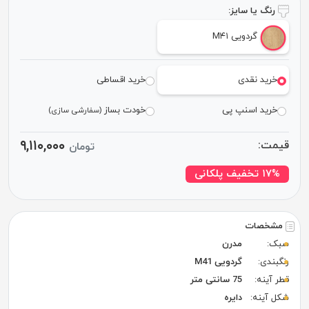
رنگ یا سایز:
گردویی M۴۱
خرید نقدی
خرید اقساطی
خرید اسنپ پی
خودت بساز
(سفارشی سازی)
۹,۱۱۰,۰۰۰
قیمت:
تومان
۱۷% تخفیف پلکانی
مشخصات
سبک:
مدرن
رنگبندی:
گردویی M41
قطر آینه:
75 سانتی متر
شکل آینه:
دایره