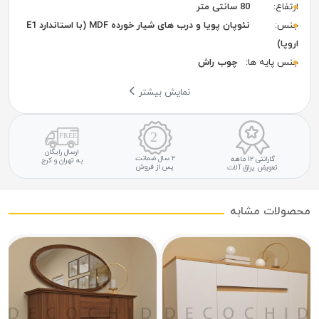
ارتفاع:
80 سانتی متر
جنس:
نئوپان پویا و درب های شیار خورده MDF (با استاندارد E1
اروپا)
جنس پایه ها:
چوب راش
نمایش بیشتر
ارسال رایگان
۲ سال ضمانت
گارانتی ۱۲ ماهه
به تهران و کرج
پس از فروش
تعویض یراق آلات
محصولات مشابه