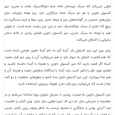
فرقی نمی‌کند که سبک چیدمان خانه شما نئوکلاسیک باشد یا مدرن، میز
کنسول داوین با هر دو سبک خانه سازگاری دارد؛ زیرا همه جزئیات مثل
برش‌های منحنی در گوشه‌های میز و ایجاد شیار روی درها و فرم دستگیره دو
پیچ که نشان از سبک نئوکلاسیک دارد در این میز رعایت شده است. از طرفی
هم با توجه به سبک مدرن، میز کنسول داوین فضای زیادی از خانه سالن
پذیرایی را اشغال نمی‌کند.
برای روی این میز کنسول یک آینه گرد به نام آینه داوین طراحی شده است
که هم قابلیت اتصال به دیوار دارد و هم می‌توانید آن را روی میز قرار دهید.
البته اگر قصد دارید که میز کنسول داوین را همراه با آینه داشته باشید و
فضای مورد نظر را دکور کنید، باید آینه را جداگانه سفارش دهید و هزینه آن را
هم جدا بپردازید. این میز کنسول دارای سه کشو با عمق‌های متفاوت و دو کمد
جادار است که می‌توانید برای قرار دادن ظروف پذیرایی استفاده کنید.
میز کنسول داوین به صورت روتین با متریال نئوپان پویا ساخته می‌شود و در
مقایسه با متریالی مثل ام دی اف مزیت‌هایی دارد مثل، وزن کمتر و خاصیت
ضد آلرژی بودن و سازگاری با محیط زیست به خاطر وجود رزین کمتر. جنس
پایه‌های میز کنسول از چوب راش است که استحکام و مقاومت آن را تضمین