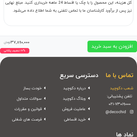
کل هزینه، این محصول را با چک یا اقساط 24 ماهه خریداری کنید. مبلغ نهایی
نیز پس از برآورد کارشناسان ما با تماس تلفنی به شما اطلاع داده می‌شود.
۳۷,۸۹۰,۰۰۰
تومان
افزودن به سبد خرید
۱۷% تخفیف پلکانی
تماس با ما
دسترسی سریع
شعب دکوچید
درباره دکوچید
خودت بساز
تلفن پشتیبانی:
وبلاگ دکوچید
سوالات متداول
۰۲۱-۷۳۰۱۹۰۰۰
عاملیت فروش
قوانین و مقررات
@decochid
خرید اقساطی
فرصت های شغلی
نماد ها