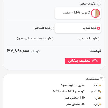
رنگ یا سایز:
گردویی M۴۱ – سفید
خرید نقدی
خرید اقساطی
خرید اسنپ پی
خودت بساز
(سفارشی سازی)
۳۷,۸۹۰,۰۰۰
قیمت:
تومان
۱۷% تخفیف پلکانی
مشخصات
سبک:
مدرن - نئوکلاسیک
رنگبندی:
گردویی M41 سفید M01
طول:
140 سانتی متر
عرض:
45 سانتی متر