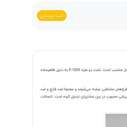
ثبت پرسش
D.1026 یک تخت خواب سفارشی ساز، شیک و زیبا می باشد که برای کسانی که بیشتر به طرح های ساده علاقه دارند بسیار مناسب است. تخت دو نفره D.1026 به دلیل ظاهرساده
و طرح‌های مختلفی عرضه می‌شوند و معمولا ضد قارچ و ضد
تریالی محبوب در بین مشتریان تبدیل کرده است. اتصالات