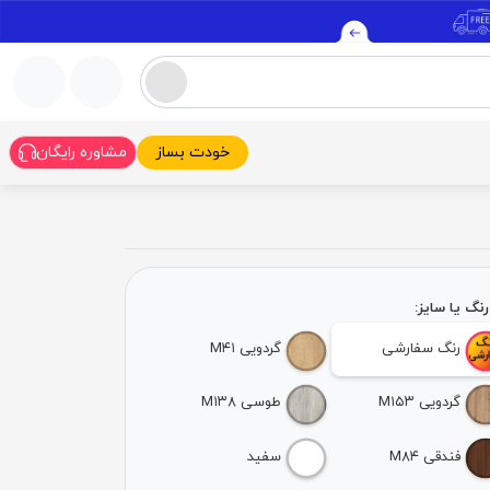
خودت بساز
مشاوره رایگان
نگ یا سایز:
رنگ سفارشی
گردویی M۴۱
گردویی M۱۵۳
طوسی M۱۳۸
فندقی M۸۴
سفید