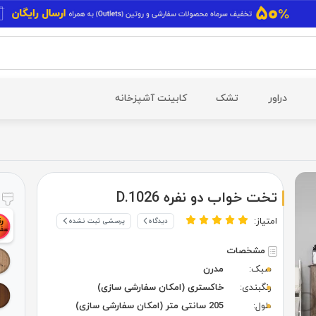
دراور
تشک
کابینت آشپزخانه
تخت خواب دو نفره D.1026
ر
امتیاز:
دیدگاه
پرسشی ثبت نشده
مشخصات
سبک:
مدرن
رنگبندی:
خاکستری (امکان سفارشی سازی)
طول:
205 سانتی متر (امکان سفارشی سازی)