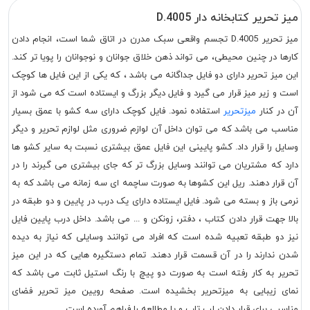
میز تحریر کتابخانه دار D.4005
میز تحریر D.4005 تجسم واقعی سبک مدرن در اتاق شما است، انجام دادن
کارها در چنین محیطی، می تواند ذهن خلاق جوانان و نوجوانان را پویا تر کند.
این میز تحریر دارای دو فایل جداگانه می باشد ، که یکی از این فایل ها کوچک
است و زیر میز قرار می گیرد و فایل دیگر بزرگ و ایستاده است که می شود از
آن در کنار
میزتحریر
استفاده نمود. فایل کوچک دارای سه کشو با عمق بسیار
مناسب می باشد که می توان داخل آن لوازم ضروری مثل لوازم تحریر و دیگر
وسایل را قرار داد. کشو پایینی این فایل عمق بیشتری نسبت به سایر کشو ها
دارد که مشتریان می توانند وسایل بزرگ تر که جای بیشتری می گیرند را در
آن قرار دهند. ریل این کشوها به صورت ساچمه ای سه زمانه می باشد که به
نرمی باز و بسته می شود. فایل ایستاده دارای یک درب در پایین و دو طبقه در
بالا جهت قرار دادن کتاب ، دفتر، زونکن و ... می باشد. داخل درب پایین فایل
نیز دو طبقه تعبیه شده است که افراد می توانند وسایلی که نیاز به دیده
شدن ندارند را در آن قسمت قرار دهند. تمام دستگیره هایی که در این میز
تحریر به کار رفته است به صورت دو پیچ با رنگ استیل ثابت می باشد که
نمای زیبایی به میزتحریر بخشیده است. صفحه رویین میز تحریر فضای
مناسبی برای قرار دادن لب تاب و یا مطالعه را فراهم آورده است.