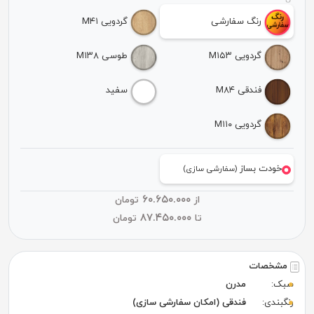
رنگ سفارشی
گردویی M۴۱
گردویی M۱۵۳
طوسی M۱۳۸
فندقی M۸۴
سفید
گردویی M۱۱۰
خودت بساز
(سفارشی سازی)
۶۰.۶۵۰.۰۰۰
از
تومان
۸۷.۴۵۰.۰۰۰
تا
تومان
مشخصات
سبک:
مدرن
رنگبندی:
فندقی (امکان سفارشی سازی)