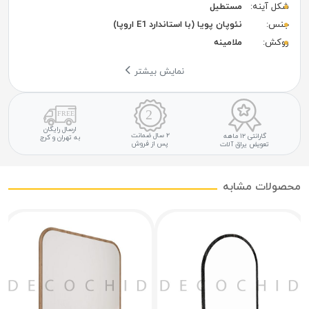
شکل آینه:
مستطیل
جنس:
نئوپان پویا (با استاندارد E1 اروپا)
روکش:
ملامینه
نمایش بیشتر
ارسال رایگان
۲ سال ضمانت
گارانتی ۱۲ ماهه
به تهران و کرج
پس از فروش
تعویض یراق آلات
محصولات مشابه