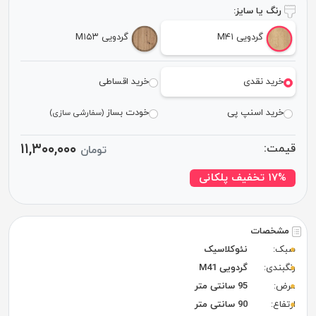
رنگ یا سایز:
گردویی M۴۱
گردویی M۱۵۳
خرید نقدی
خرید اقساطی
خرید اسنپ پی
خودت بساز
(سفارشی سازی)
۱۱,۳۰۰,۰۰۰
قیمت:
تومان
۱۷% تخفیف پلکانی
مشخصات
سبک:
نئوکلاسیک
رنگبندی:
گردویی M41
عرض:
95 سانتی متر
ارتفاع:
90 سانتی متر