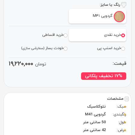
رنگ یا سایز:
گردویی M۴۱
خرید نقدی
خرید اقساطی
خرید اسنپ پی
خودت بساز
(سفارشی سازی)
۱۹,۲۲۰,۰۰۰
قیمت:
تومان
۱۷% تخفیف پلکانی
مشخصات
سبک:
نئوکلاسیک
رنگبندی:
گردویی M41
طول:
50 سانتی متر
عرض:
42 سانتی متر