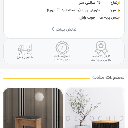
ارتفاع:
45 سانتی متر
جنس:
نئوپان پویا (با استاندارد E1 اروپا)
جنس پایه ها:
چوب راش
نمایش بیشتر
ارسال رایگان
۲ سال ضمانت
گارانتی ۱۲ ماهه
به تهران و کرج
پس از فروش
تعویض یراق آلات
محصولات مشابه