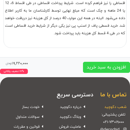
اقساطی را نیز فراهم کرده است. شرایط پرداخت اقساطی در طی اقساط 6، 12
یا 24 ماهه و چک است که مبلغ نهایی توسط کارشناسان ما به کاربر اطلاع
داده می‌شود. البته در همه این موارد، 40 درصد از کل هزینه نیز دریافت خواهد
شد. خرید قسطی پاف از اسنپ پی نیز یکی دیگر از شرایط خرید اقساطی است
که در طی 4 قسط کل هزینه باید پرداخت شود.
۱۹,۲۲۰,۰۰۰
تومان
افزودن به سبد خرید
۱۷% تخفیف پلکانی
تماس با ما
دسترسی سریع
شعب دکوچید
درباره دکوچید
خودت بساز
تلفن پشتیبانی:
وبلاگ دکوچید
سوالات متداول
۰۲۱-۷۳۰۱۹۰۰۰
عاملیت فروش
قوانین و مقررات
@decochid